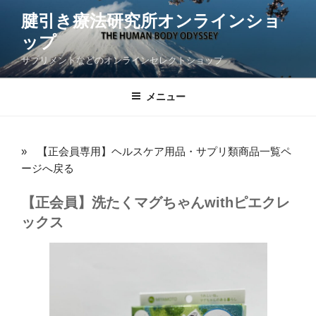
コ
腱引き療法研究所オンラインショ
ン
ップ
テ
ン
サプリメントなどのオンラインセレクトショップ
ツ
へ
メニュー
ス
キ
ッ
» 【正会員専用】ヘルスケア用品・サプリ類商品一覧ペ
プ
ージへ戻る
【正会員】洗たくマグちゃんwithピエクレ
ックス