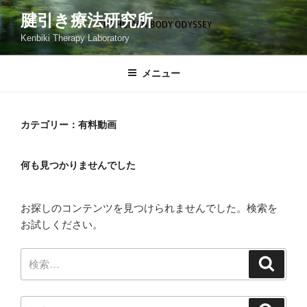
コ
腱引き療法研究所
ン
Kenbiki Therapy Laboratory
テ
ン
ツ
メニュー
へ
ス
キ
カテゴリー：有料動画
ッ
プ
何も見つかりませんでした
お探しのコンテンツを見つけられませんでした。検索を
お試しください。
検
検
索
索:
検