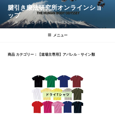
コ
腱引き療法研究所オンラインショ
ン
ップ
テ
ン
サプリメントなどのオンラインセレクトショップ
ツ
へ
メニュー
ス
キ
ッ
商品 カテゴリー：【道場主専用】アパレル・サイン類
プ