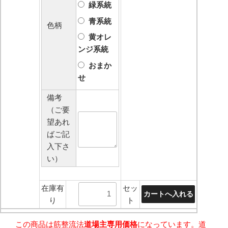
緑系統
青系統
色柄
黄オレ
ンジ系統
おまか
せ
備考
（ご要
望あれ
ばご記
入下さ
い）
在庫有
セッ
り
ト
この商品は筋整流法
道場主専用価格
になっています。道