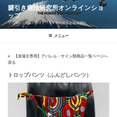
コ
腱引き療法研究所オンラインショ
ン
ップ
テ
ン
サプリメントなどのオンラインセレクトショップ
ツ
へ
メニュー
ス
キ
ッ
» 【道場主専用】アパレル・サイン類商品一覧ページへ
プ
戻る
トロップパンツ（ふんどしパンツ）