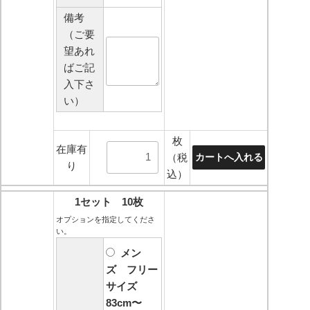
備考
（ご要
望あれ
ばご記
入下さ
い）
枚
在庫有
（税
り
込）
1セット 10枚
オプションを指定してくださ
い。
メン
ズ フリー
サイズ
83cm〜