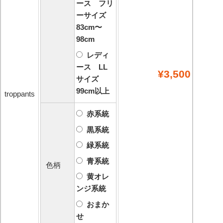
ース フリ
ーサイズ
83cm〜
98cm
レディ
ース LL
¥3,500
サイズ
99cm以上
troppants
赤系統
黒系統
緑系統
青系統
色柄
黄オレ
ンジ系統
おまか
せ