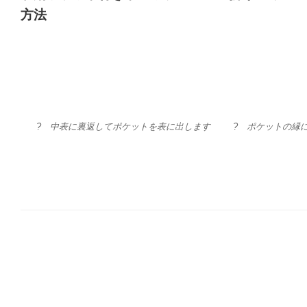
方法
? 中表に裏返してポケットを表に出します
? ポケットの縁