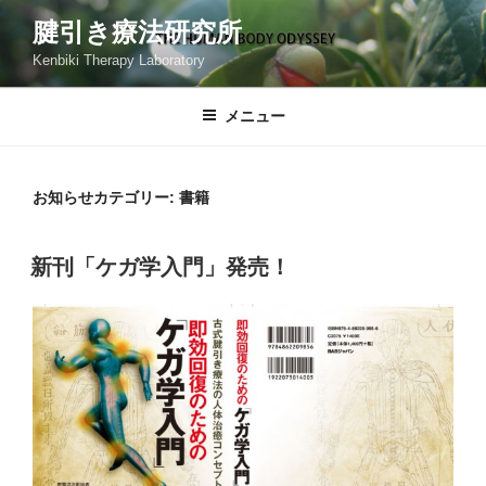
コ
腱引き療法研究所
ン
Kenbiki Therapy Laboratory
テ
ン
ツ
メニュー
へ
ス
キ
お知らせカテゴリー:
書籍
ッ
プ
新刊「ケガ学入門」発売！